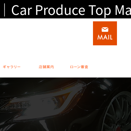
roduce Top Mate
積載車(キャリアカー)専門店
0
0795-20-1937
MAIL
 水曜他不定休
完全予約制 休日 / 水曜他不定休
ビスメニュー
ギャラリー
店舗案内
ローン審査