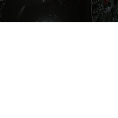
大阪府Ｆ様 クラ
5
ウン！！
2017/5
VIEW