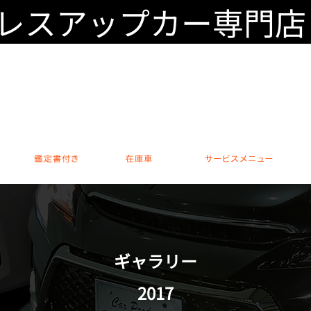
スアップカー専門店｜Car P
カスタムカー専門 本店
0794-76-600
営業時間 / 10:00～18:00 休日 /
安心のアフター保証
鑑定書付き
在庫車
サー
ギャラリー
2017