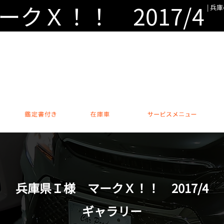
クＸ！！ 2017/4
| 兵
カスタムカー専門 本店
0794-76-600
営業時間 / 10:00～18:00 休日 /
安心のアフター保証
鑑定書付き
在庫車
サー
兵庫県Ｉ様 マークＸ！！ 2017/4
ギャラリー