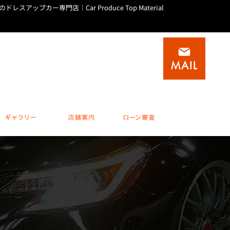
庫のドレスアップカー専門店｜Car Produce Top Material
積載車(キャリアカー)専門店
0
0795-20-1937
MAIL
 水曜他不定休
完全予約制 休日 / 水曜他不定休
ビスメニュー
ギャラリー
店舗案内
ローン審査