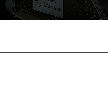
017/4
ました(^O^)