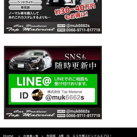
Home
秋田県 A様 IS ＧＳ仕様スピンドルエアロ！
>
在庫車一覧
>