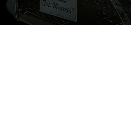
メ
ス
車両本
2