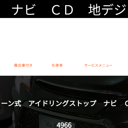
プ ナビ ＣＤ 地デ
カスタムカー専門 本店
0794-76-600
営業時間 / 10:00～18:00 休日 /
安心のアフター保証
鑑定書付き
在庫車
サー
チェーン式 アイドリングストップ ナビ
4966