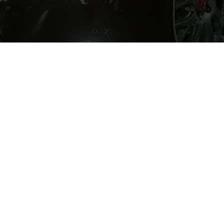
ーカー/車名
ズキ ワゴンR
年式
H27年
走行距離
6.5万Km
体価格/支払総額
8万円/44万円