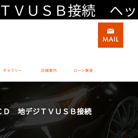
ジＴＶＵＳＢ接続 ヘ
積載車(キャリアカー)専門店
0
0795-20-1937
MAIL
 水曜他不定休
完全予約制 休日 / 水曜他不定休
ビスメニュー
ギャラリー
店舗案内
ローン審査
 ＣＤ 地デジＴＶＵＳＢ接続