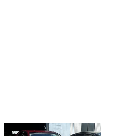
３眼ヘッドライト
車高調
19インチアルミホイール等(о´∀`о)
この度はご成約、誠に有難うございました‼️
当店では全国どこでも販売可能です‼️
マークXをお探しの方は当店までっ🤗
★Youtube★
チャンネル登録お願いします❗️
https://youtube.com/channel/UC8HigM-QYZPL17och5Ls5vg
マークXのカスタムカーなら
当店トップマテリアルまで🤗
トップマテリアルではご来店不要、書類の郵送のやり取りによる
お車のご購入も可能です🤗
特に遠方ユーザー様にはご好評を頂いております‼️
お気軽にお問い合わせ下さい🌟
LINE ID 【＠muk6662s】
メール
top_material_kobe@yahoo.co.jp