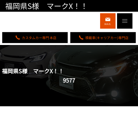
福岡県S様 マークX！！
MAIL
カスタムカー専門 本店
積載車(キャリアカー)専門店
福岡県S様 マークX！！
9577