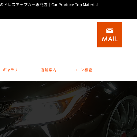
庫のドレスアップカー専門店｜Car Produce Top Material
積載車(キャリアカー)専門店
0
0795-20-1937
MAIL
 水曜他不定休
完全予約制 休日 / 水曜他不定休
ビスメニュー
ギャラリー
店舗案内
ローン審査