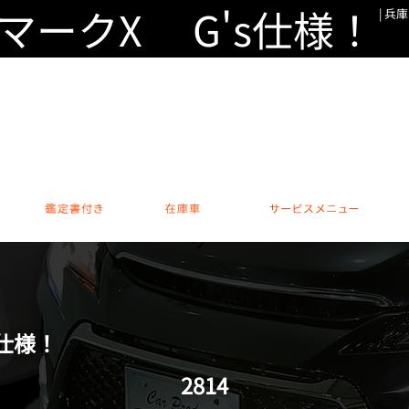
マークX G's仕様！
| 兵
カスタムカー専門 本店
0794-76-600
営業時間 / 10:00～18:00 休日 /
安心のアフター保証
鑑定書付き
在庫車
サー
仕様！
2814