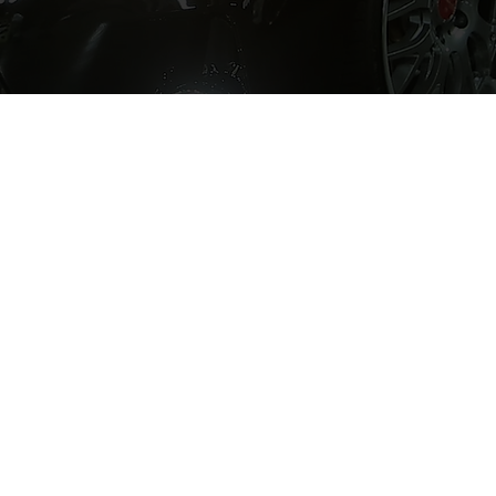
ーカー/車名
ヨタ/マークＸ
年式
H22年
走行距離
0.8万Km
体価格/支払総額
2万円/172万円