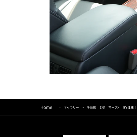
Home
>
ギャラリー
>
千葉県 Ｉ様 マークX G's仕様！