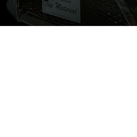
メ
ト
車両本
15