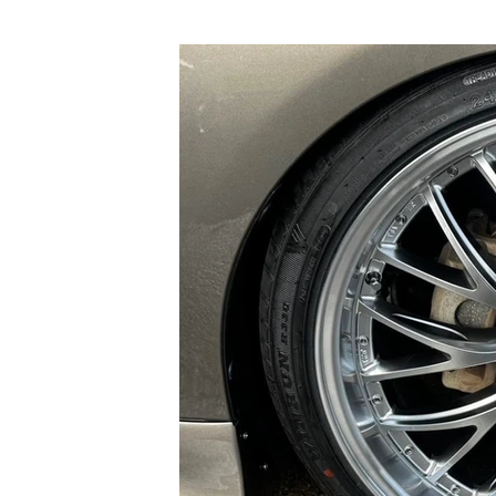
メール
top_material_kobe@yahoo.co.jp