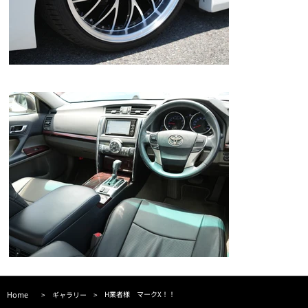
Home
H業者様 マークX！！
>
ギャラリー
>