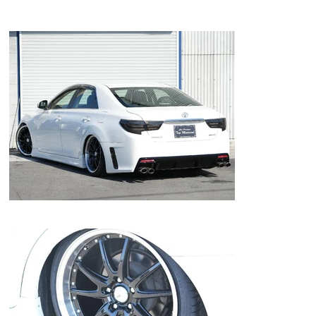
★ナビ！Ｂｌｕｅｔｏｏｔｈ！ＤＶＤ！地デジＴＶ！ＥＴＣ！