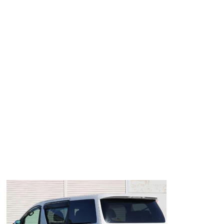
車のご購入も可能です🤗
特に遠方ユーザー様にはご好評を頂いております‼️ お気軽にお問い
合わせ下さい🌟
LINE ID 【＠muk6662s】
メール
top_material_kobe@yahoo.co.jp
店舗コメント
★走行少６万Ｋｍ台！新品２０インチアルミ！新品タイヤ！
★ローダウン！フロントリップスポイラー！
★両側パワースライドドア！
★ナビ！Ｂｌｕｅｔｏｏｔｈ！バックカメラ！
★ＥＴＣ！フルセグ地デジＴＶ！スマートキー！