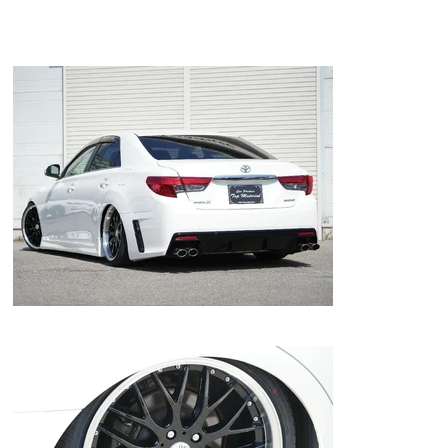
★Ｂｌｕｅｔｏｏｔｈ！ナビ！地デジＴＶ！フルセグ地デジ！Ｅ
ＴＣ！