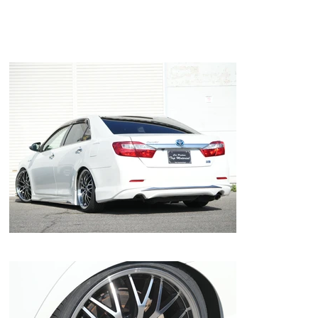
★ナビ！Ｂｌｕｅｔｏｏｔｈ！フルセグ地デジ！ＥＴＣ！
★スマートキー！プッシュスタート！パワーシート！