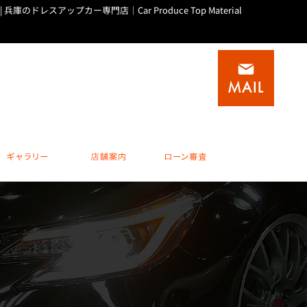
| 兵庫のドレスアップカー専門店｜Car Produce Top Material
積載車(キャリアカー)専門店
0
0795-20-1937
MAIL
 水曜他不定休
完全予約制 休日 / 水曜他不定休
ビスメニュー
ギャラリー
店舗案内
ローン審査